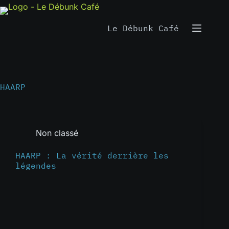
Passer
au
contenu
Le Débunk Café
HAARP
Non classé
HAARP : La vérité derrière les
légendes